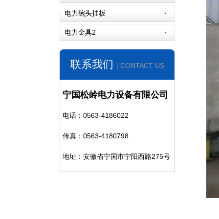
电力碗头挂板
电力金具2
联系我们
| CONTACT US
宁国松岭电力设备有限公司
电话：0563-4186022
传真：0563-4180798
地址：安徽省宁国市宁阳西路275号