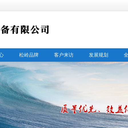
心
松岭品牌
客户来访
发展规划