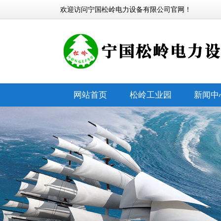
欢迎访问宁国松岭电力设备有限公司官网！
网站首页
松岭工业园
新闻中