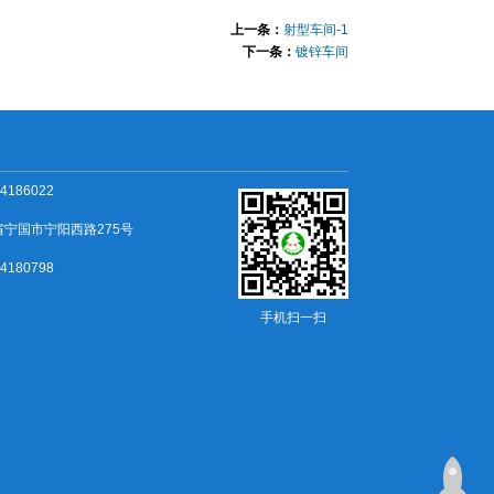
上一条：
射型车间-1
下一条：
镀锌车间
4186022
宁国市宁阳西路275号
4180798
手机扫一扫