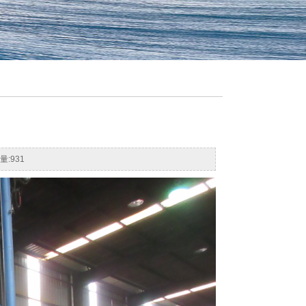
量:
931